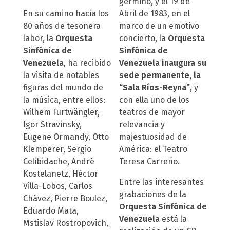
germinó, y el 19 de
En su camino hacia los
Abril de 1983, en el
80 años de tesonera
marco de un emotivo
labor, la
Orquesta
concierto, la
Orquesta
Sinfónica
de
Sinfónica
de
Venezuela
, ha recibido
Venezuela inaugura su
la visita de notables
sede permanente, la
figuras del mundo de
“Sala Ríos-Reyna”
, y
la música, entre ellos:
con ella uno de los
Wilhem Furtwängler,
teatros de mayor
Igor Stravinsky,
relevancia y
Eugene Ormandy, Otto
majestuosidad de
Klemperer, Sergio
América: el Teatro
Celibidache, André
Teresa Carreño.
Kostelanetz, Héctor
Entre las interesantes
Villa-Lobos, Carlos
grabaciones de la
Chávez, Pierre Boulez,
Orquesta Sinfónica
de
Eduardo Mata,
Venezuela
está la
Mstislav Rostropovich,