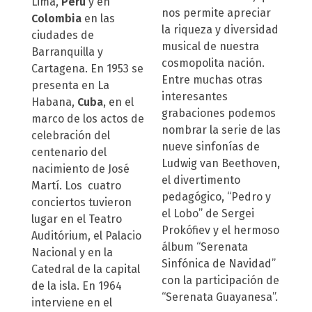
Lima,
Perú
y en
nos permite apreciar
Colombia
en las
la riqueza y diversidad
ciudades de
musical de nuestra
Barranquilla y
cosmopolita nación.
Cartagena. En 1953 se
Entre muchas otras
presenta en La
interesantes
Habana,
Cuba
, en el
grabaciones podemos
marco de los actos de
nombrar la serie de las
celebración del
nueve sinfonías de
centenario del
Ludwig van Beethoven,
nacimiento de José
el divertimento
Martí. Los cuatro
pedagógico, “Pedro y
conciertos tuvieron
el Lobo” de Sergei
lugar en el Teatro
Prokófiev y el hermoso
Auditórium, el Palacio
álbum “Serenata
Nacional y en la
Sinfónica de Navidad”
Catedral de la capital
con la participación de
de la isla. En 1964
“Serenata Guayanesa”.
interviene en el