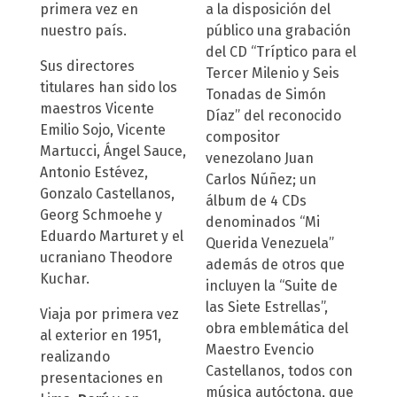
primera vez en
a la disposición del
nuestro país.
público una grabación
del CD “Tríptico para el
Sus directores
Tercer Milenio y Seis
titulares han sido los
Tonadas de Simón
maestros Vicente
Díaz” del reconocido
Emilio Sojo, Vicente
compositor
Martucci, Ángel Sauce,
venezolano Juan
Antonio Estévez,
Carlos Núñez; un
Gonzalo Castellanos,
álbum de 4 CDs
Georg Schmoehe y
denominados “Mi
Eduardo Marturet y el
Querida Venezuela”
ucraniano Theodore
además de otros que
Kuchar.
incluyen la “Suite de
las Siete Estrellas”,
Viaja por primera vez
obra emblemática del
al exterior en 1951,
Maestro Evencio
realizando
Castellanos, todos con
presentaciones en
música autóctona, que