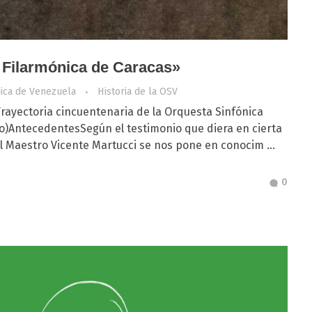
 Filarmónica de Caracas»
nica de Venezuela
Historia de la OSV
 Trayectoria cincuentenaria de la Orquesta Sinfónica
o)AntecedentesSegún el testimonio que diera en cierta
 Maestro Vicente Martucci se nos pone en conocim ...
0