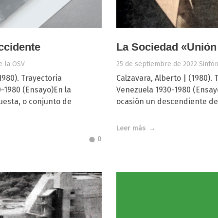
ccidente
La Sociedad «Unión
e la OSV
25 de septiembre de 2022
Sinfó
1980). Trayectoria
Calzavara, Alberto | (1980).
0-1980 (Ensayo)En la
Venezuela 1930-1980 (Ensay
questa, o conjunto de
ocasión un descendiente del
Leer más
0