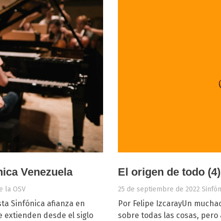
ónica Venezuela
El origen de todo (4)
de la OSV
25 de septiembre de 2022
Sinfó
ta Sinfónica afianza en
Por Felipe IzcarayUn muchac
e extienden desde el siglo
sobre todas las cosas, pero