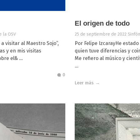
El origen de todo
e la OSV
25 de septiembre de 2022
Sinfó
 visitar al Maestro Sojo”,
Por Felipe IzcarayHe estad
s y en mis visitas
quien tuve diferencias y co
bre el& ...
Me refiero al músico y cient
...
0
Leer más