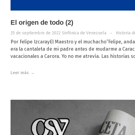
El origen de todo (2)
25 de septiembre de 2022
Sinfónica de Venezuela
Historia d
Por Felipe IzcarayEl Maestro y el muchacho“Felipe, anda a
era la cantaleta de mi padre antes de mudarme a Caraca
vacacionales a Carora. Yo no me atrevía. Las historias so
Leer más