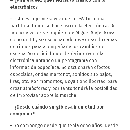
– ¿Primera vez que mezcla lo clásico con lo
electrónico?
T
– Esta es la primera vez que la OSV toca una
partitura donde se hace uso de la electrónica. De
e
hecho, a veces se requiere de Miguel Ángel Noya
como un DJ y se escuchan «loops» creando capas
r
de ritmos para acompañar a los cambios de
escena. Yo decidí dónde debía intervenir la
e
electrónica notando un pentagrama con
información específica. Se escucharán efectos
especiales, ondas martenot, sonidos sub bajos,
s
liras, etc. Por momentos, Noya tiene libertad para
crear atmósferas y por tanto tendrá la posibilidad
a
de improvisar sobre la marcha.
– ¿Desde cuándo surgió esa inquietud por
C
componer?
a
– Yo compongo desde que tenía ocho años. Desde