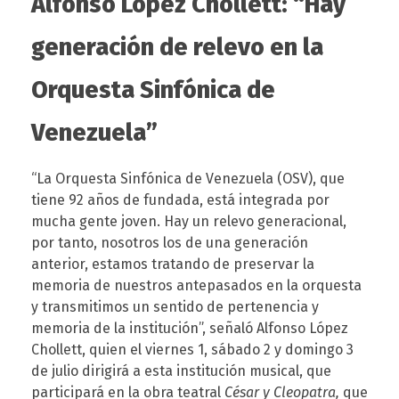
Alfonso López Chollett: “Hay
s
generación de relevo en la
a
Orquesta Sinfónica de
r
Venezuela”
y
“La Orquesta Sinfónica de Venezuela (OSV), que
C
tiene 92 años de fundada, está integrada por
mucha gente joven. Hay un relevo generacional,
por tanto, nosotros los de una generación
l
anterior, estamos tratando de preservar la
memoria de nuestros antepasados en la orquesta
e
y transmitimos un sentido de pertenencia y
memoria de la institución”, señaló Alfonso López
o
Chollett, quien el viernes 1, sábado 2 y domingo 3
de julio dirigirá a esta institución musical, que
participará en la obra teatral
César y Cleopatra,
que