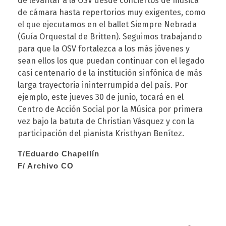
de levantar a la OSV desde conciertos de música
a
de cámara hasta repertorios muy exigentes, como
el que ejecutamos en el ballet Siempre Nebrada
(Guía Orquestal de Britten). Seguimos trabajando
r
para que la OSV fortalezca a los más jóvenes y
sean ellos los que puedan continuar con el legado
a
casi centenario de la institución sinfónica de más
larga trayectoria ininterrumpida del país. Por
c
ejemplo, este jueves 30 de junio, tocará en el
Centro de Acción Social por la Música por primera
vez bajo la batuta de Christian Vásquez y con la
a
participación del pianista Kristhyan Benítez.
s
T/Eduardo Chapellín
F/ Archivo CO