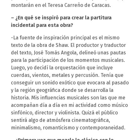
p
montarán en el Teresa Carreño de Caracas.
a
– ¿En qué se inspiró para crear la partitura
incidental para esta obra?
t
-La fuente de inspiración principal es el mismo
texto de la obra de Shaw. El productor y traductor
r
del texto, José Tomás Angola, delineó unas pautas
para la participación de los momentos musicales.
a
Luego, yo decidí la orquestación que incluye
cuerdas, vientos, metales y percusión. Tenía que
conseguir un sonido exótico que evocara al pasado
e
y la región geográfica donde se desarrolla la
historia. Mis influencias musicales son las que me
n
acompañan día a día en mi actividad como músico
sinfónico, director y violinista. Quizá el público
e
sentirá algo de atmósfera cinematográfica,
minimalismo, romanticismo y contemporaneidad.
l