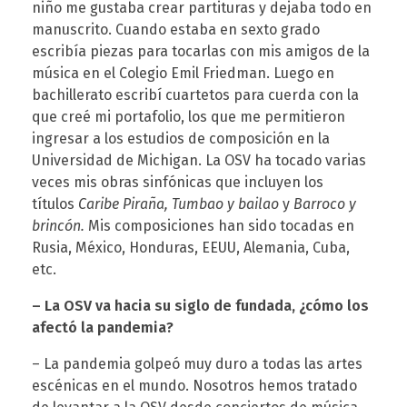
niño me gustaba crear partituras y dejaba todo en
r
manuscrito. Cuando estaba en sexto grado
escribía piezas para tocarlas con mis amigos de la
música en el Colegio Emil Friedman. Luego en
r
bachillerato escribí cuartetos para cuerda con la
que creé mi portafolio, los que me permitieron
e
ingresar a los estudios de composición en la
Universidad de Michigan. La OSV ha tocado varias
ñ
veces mis obras sinfónicas que incluyen los
títulos
Caribe Piraña, Tumbao y bailao
y
Barroco y
brincón.
Mis composiciones han sido tocadas en
o
Rusia, México, Honduras, EEUU, Alemania, Cuba,
etc.
d
– La OSV va hacia su siglo de fundada, ¿cómo los
afectó la pandemia?
e
– La pandemia golpeó muy duro a todas las artes
C
escénicas en el mundo. Nosotros hemos tratado