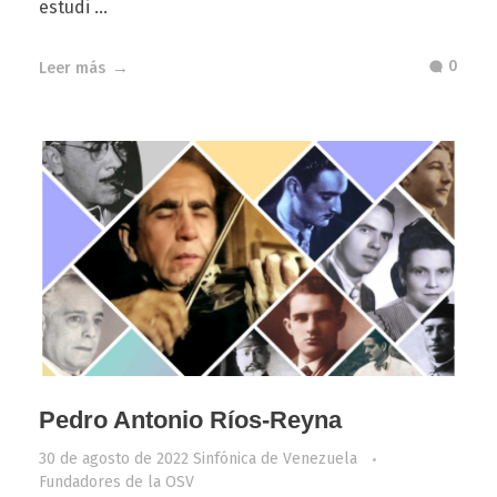
estudi ...
0
Leer más
Pedro Antonio Ríos-Reyna
30 de agosto de 2022
Sinfónica de Venezuela
Fundadores de la OSV